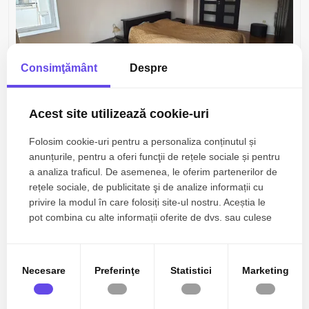
Consimţământ
Despre
550€
Bucuresti, Unirii
Acest site utilizează cookie-uri
INCHIRIERE APARTAMENT 2 CAMERE UNIRII –
Folosim cookie-uri pentru a personaliza conținutul și
PIATA ALBA IULIA
anunțurile, pentru a oferi funcţii de rețele sociale și pentru
a analiza traficul. De asemenea, le oferim partenerilor de
2 camere
1 baie
60mp
Etaj 7/8
rețele sociale, de publicitate şi de analize informații cu
privire la modul în care folosiți site-ul nostru. Aceștia le
pot combina cu alte informații oferite de dvs. sau culese
în urma folosirii serviciilor lor.
Necesare
Preferinţe
Statistici
Marketing