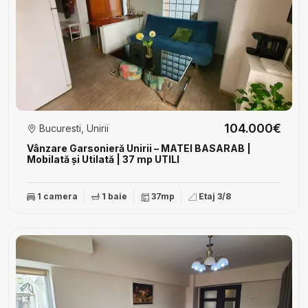
104.000€
Bucuresti, Unirii
Vânzare Garsonieră Unirii – MATEI BASARAB |
Mobilată și Utilată | 37 mp UTILI
1 camera
1 baie
37mp
Etaj 3/8