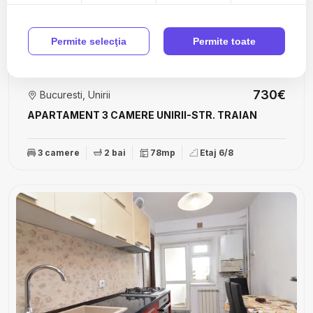
Permite selecţia
Permite toate
730€
Bucuresti, Unirii
APARTAMENT 3 CAMERE UNIRII-STR. TRAIAN
3 camere
2 bai
78mp
Etaj 6/8