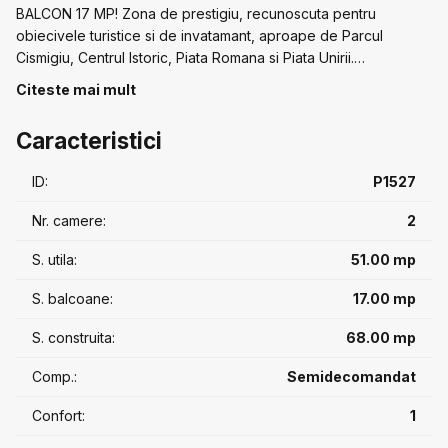
BALCON 17 MP! Zona de prestigiu, recunoscuta pentru
obiecivele turistice si de invatamant, aproape de Parcul
Cismigiu, Centrul Istoric, Piata Romana si Piata Unirii.
Apartament luminos, decomandat, intr-un bloc construit 1980,
Citeste mai mult
perfect pentru rezidenta, vis a vis de Facultatea de
Arhitectura, chiar langa Universitate, Calea Victoriei și Teatrul
Caracteristici
Național. Interior cu finisaje moderne, bucatarie mare, mobilata
si utilata complet, mobilat modern,, balcon 17 mp și spatii de
ID:
P1527
depozitare. EXCLUS ANIMALE DE COMPANIE! Telefon:
0756.880.880
Nr. camere:
2
S. utila:
51.00 mp
S. balcoane:
17.00 mp
S. construita:
68.00 mp
Comp.:
Semidecomandat
Confort:
1