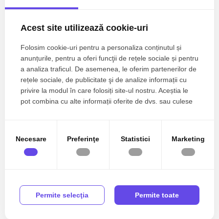
Terasa
Acest site utilizează cookie-uri
Bucatarie Mobilata
Folosim cookie-uri pentru a personaliza conținutul și
Bucatarie Utilata
anunțurile, pentru a oferi funcţii de rețele sociale și pentru
a analiza traficul. De asemenea, le oferim partenerilor de
Apometre
rețele sociale, de publicitate şi de analize informații cu
privire la modul în care folosiți site-ul nostru. Aceștia le
Complet mobilat
pot combina cu alte informații oferite de dvs. sau culese
în urma folosirii serviciilor lor.
Interfon
Lift
Necesare
Preferinţe
Statistici
Marketing
Localizare
Permite selecţia
Permite toate