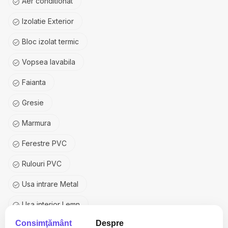
Aer conditionat
Izolatie Exterior
Bloc izolat termic
Vopsea lavabila
Faianta
Gresie
Marmura
Ferestre PVC
Rulouri PVC
Usa intrare Metal
Usa interior Lemn
Consimţământ
Despre
Usa interior Sticla