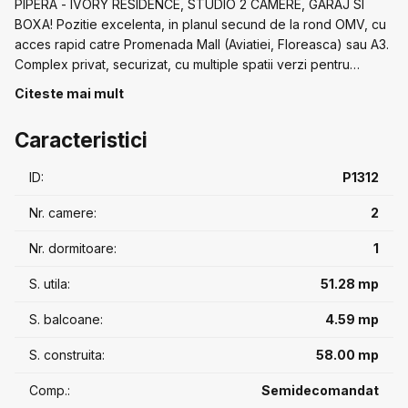
PIPERA - IVORY RESIDENCE, STUDIO 2 CAMERE, GARAJ SI
BOXA! Pozitie excelenta, in planul secund de la rond OMV, cu
acces rapid catre Promenada Mall (Aviatiei, Floreasca) sau A3.
Complex privat, securizat, cu multiple spatii verzi pentru
relaxare si loc de joaca pentru copii. O locuinta moderna,
Citeste mai mult
libera, perfecta pentru un tanar sau o familie la inceput de
drum. Interior luminos, bine compartimentat, mobilat si utilat.
Caracteristici
Impreuna cu apartamentul se vand boxa si un loc in garaj.
ID:
P1312
Nr. camere:
2
Nr. dormitoare:
1
S. utila:
51.28 mp
S. balcoane:
4.59 mp
S. construita:
58.00 mp
Comp.:
Semidecomandat