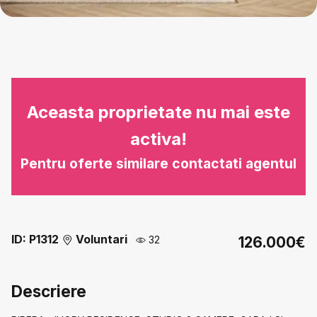
Aceasta proprietate nu mai este
activa!
Pentru oferte similare contactati agentul
ID: P1312
Voluntari
32
126.000€
Descriere