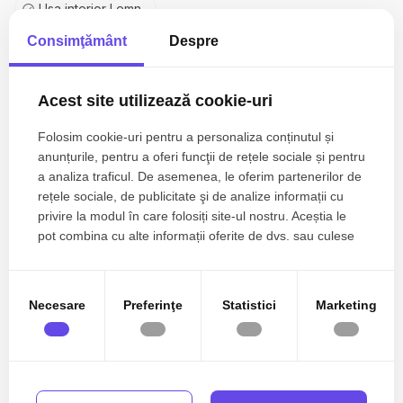
Usa interior Lemn
Consimţământ
Despre
Boxa la subsol
Bucatarie Mobilata
Acest site utilizează cookie-uri
Bucatarie Utilata
Folosim cookie-uri pentru a personaliza conținutul și
Apometre
anunțurile, pentru a oferi funcţii de rețele sociale și pentru
a analiza traficul. De asemenea, le oferim partenerilor de
Contor gaz
rețele sociale, de publicitate şi de analize informații cu
privire la modul în care folosiți site-ul nostru. Aceștia le
Interfon
pot combina cu alte informații oferite de dvs. sau culese
în urma folosirii serviciilor lor.
Lift
Spatii agrement
Necesare
Preferinţe
Statistici
Marketing
Curte comuna
Localizare