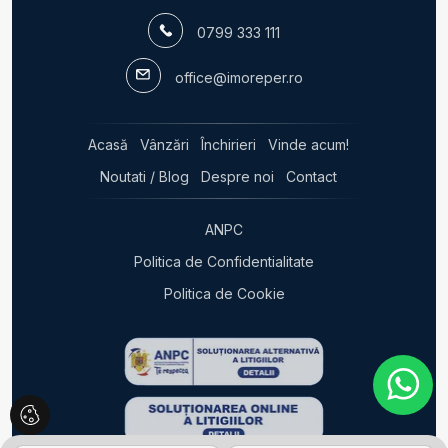
Terenuri de vanzare in Bucuresti
0799 333 111
Terenuri de vanzare in Bucuresti Colentina
Spatii comerciale de vanzare
office@imoreper.ro
Spatii comerciale de vanzare in Bucuresti
Spatii comerciale de vanzare in Bucuresti Unirii
Acasă
Vânzări
Închirieri
Vinde acum!
Noutati / Blog
Despre noi
Contact
ANPC
Politica de Confidentialitate
Politica de Cookie