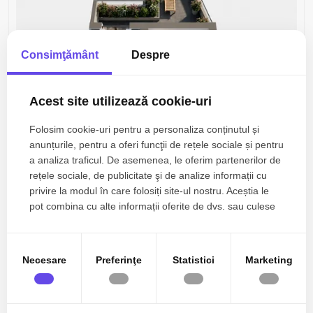
Consimţământ
Despre
Acest site utilizează cookie-uri
Folosim cookie-uri pentru a personaliza conținutul și
anunțurile, pentru a oferi funcţii de rețele sociale și pentru
a analiza traficul. De asemenea, le oferim partenerilor de
99.950€
rețele sociale, de publicitate şi de analize informații cu
Bucuresti, Pantelimon
+ TVA
privire la modul în care folosiți site-ul nostru. Aceștia le
APARTAMENT CU TERASA GENEROASA SI VEDERE
pot combina cu alte informații oferite de dvs. sau culese
CATRE LAC!
în urma folosirii serviciilor lor.
2 camere
1 baie
76.10mp
Necesare
Preferinţe
Statistici
Marketing