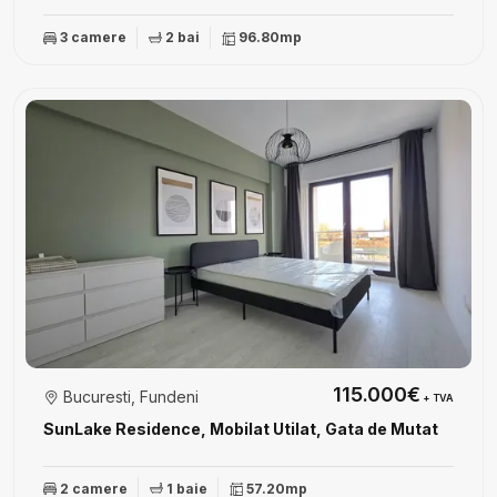
3 camere
2 bai
96.80mp
115.000€
Bucuresti, Fundeni
+ TVA
SunLake Residence, Mobilat Utilat, Gata de Mutat
2 camere
1 baie
57.20mp