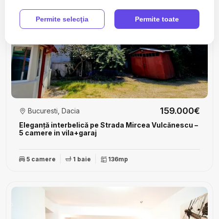
Permite selecţia
Permite toate
159.000€
Bucuresti, Dacia
Eleganță interbelică pe Strada Mircea Vulcănescu –
5 camere in vila+garaj
5 camere
1 baie
136mp