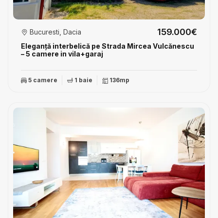
159.000€
Bucuresti, Dacia
Eleganță interbelică pe Strada Mircea Vulcănescu
– 5 camere in vila+garaj
5 camere
1 baie
136mp