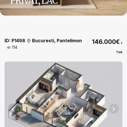
PRIVAT, LAC
ID: P1498
Bucuresti, Pantelimon
146.000€
+
114
TVA
Previous
Next