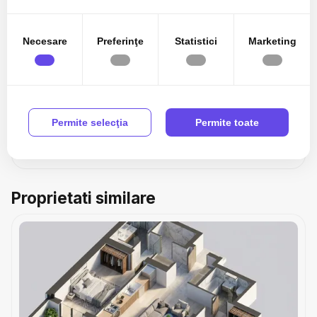
în urma folosirii serviciilor lor.
Necesare
Preferinţe
Statistici
Marketing
Sunt de acord cu prelucrarea datelor conform
politicii
de confidentialitate
Permite selecţia
Permite toate
Proprietati similare