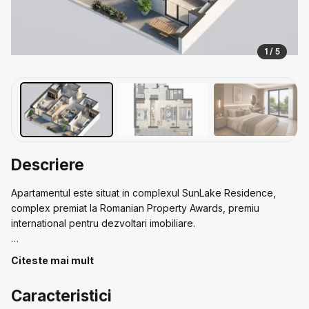
1 / 5
Descriere
Apartamentul este situat in complexul SunLake Residence,
complex premiat la Romanian Property Awards, premiu
international pentru dezvoltari imobiliare.
Complexul este compus din trei blocuri de 12 etaje, A, B si C si
Citeste mai mult
dispune de promenada si parc privat pe malul lacului, panouri
fotovoltaice si panouri solare pe fiecare imobil, spatii de joaca
Caracteristici
cu vedere catre lac si access securizat pe baza de card.