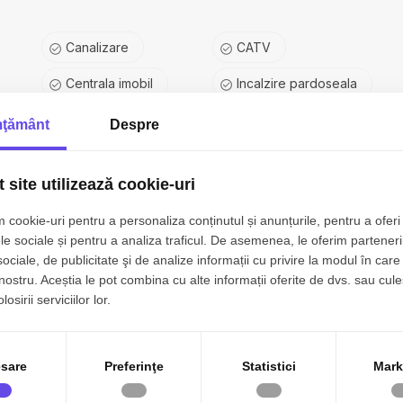
Canalizare
CATV
Centrala imobil
Incalzire pardoseala
Vopsea lavabila
Faianta
ţământ
Despre
Ferestre PVC
Ferestre Termopan
 site utilizează cookie-uri
are
Usa interior Lemn
Apometre
 cookie-uri pentru a personaliza conținutul și anunțurile, pentru a oferi 
Lift
Curte comuna
le sociale și pentru a analiza traficul. De asemenea, le oferim parteneri
sociale, de publicitate şi de analize informații cu privire la modul în care 
 nostru. Aceștia le pot combina cu alte informații oferite de dvs. sau cule
osirii serviciilor lor.
sare
Preferinţe
Statistici
Mark