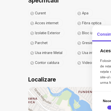
Specificatii
Curent
Apa
Acces internet
Fibra optica
Izolatie Exterior
Bloc izolat termic
Consim
Parchet
Gresie
Acest
Usa intrare Metal
Usa interior Celul
Folosim
Contor caldura
Videointerfon
de rețe
rețele 
site-ul
Localizare
urma fol
Nece