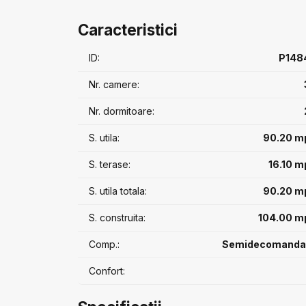
reper arhitectural si de standard de viata in zona:
pe malul lacului, green parking, surse de energie v
Caracteristici
de energie verde, panouri de preparare a apei cal
Interior luminos, bine compartimentat, cu ferestre 
ID:
P148
si acces din toate camerele catre terasa de 16 mp
*la pretul afisat se aduga tva conform legislatiei in
Nr. camere:
*se poate achizitiona separat parcare
Nr. dormitoare:
S. utila:
90.20 m
S. terase:
16.10 m
S. utila totala:
90.20 m
S. construita:
104.00 m
Comp.:
Semidecomanda
Confort: