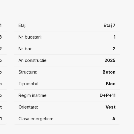
 spatii verzi ample, locuri de joaca pentru copii, promenada
erde si securitate. Costuri reduse datorate surselor proprii
de, panouri fotovoltaice pentru eficienta energetica.
panoramice de la podea la tavan, dormitor matrimonial, 2 bai
4
Etaj:
Etaj 7
 cu vedere spre lac.
 vigoare
3
Nr. bucatarii:
1
2
Nr. bai:
2
p
An constructie:
2025
p
Structura:
Beton
p
Tip imobil:
Bloc
p
Regim inaltime:
D+P+11
t
Orientare:
Vest
1
Clasa energetica:
A