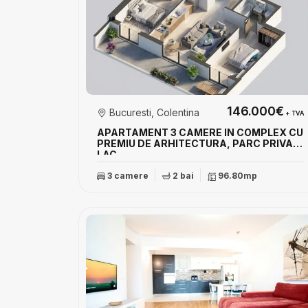
146.000€
Bucuresti, Colentina
+ TVA
APARTAMENT 3 CAMERE IN COMPLEX CU
PREMIU DE ARHITECTURA, PARC PRIVAT,
LAC
3 camere
2 bai
96.80mp