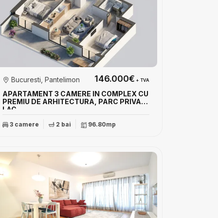
146.000€
Bucuresti, Pantelimon
+ TVA
APARTAMENT 3 CAMERE IN COMPLEX CU
PREMIU DE ARHITECTURA, PARC PRIVAT,
LAC
3 camere
2 bai
96.80mp