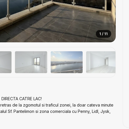
1 / 11
DIRECTA CATRE LAC!
retras de la zgomotul si traficul zonei, la doar cateva minute
pitalul Sf. Pantelimon si zona comerciala cu Penny, Lidl, Jysk,
laxare cu tehnologia si natura, gandit astfel incat sa fie un