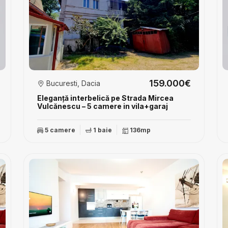
159.000€
Bucuresti, Dacia
Eleganță interbelică pe Strada Mircea
Vulcănescu – 5 camere in vila+garaj
5 camere
1 baie
136mp