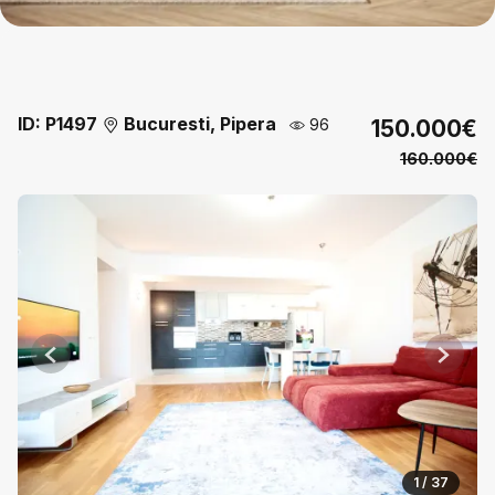
ID: P1497
Bucuresti, Pipera
96
150.000€
160.000€
Previous
Next
1 / 37