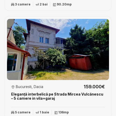
3 camere
2 bai
90.20mp
159.000€
Bucuresti, Dacia
Eleganță interbelică pe Strada Mircea Vulcănescu
– 5 camere in vila+garaj
5 camere
1 baie
136mp