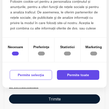
Folosim cookie-uri pentru a personaliza conținutul și
anunțurile, pentru a oferi funcţii de rețele sociale și pentru
a analiza traficul. De asemenea, le oferim partenerilor de
Esti interesat de aceasta proprietate ?
rețele sociale, de publicitate şi de analize informații cu
privire la modul în care folosiți site-ul nostru. Aceștia le
pot combina cu alte informații oferite de dvs. sau culese
în urma folosirii serviciilor lor.
Necesare
Preferinţe
Statistici
Marketing
Permite selecţia
Permite toate
Sunt de acord cu prelucrarea datelor conform
politicii
de confidentialitate