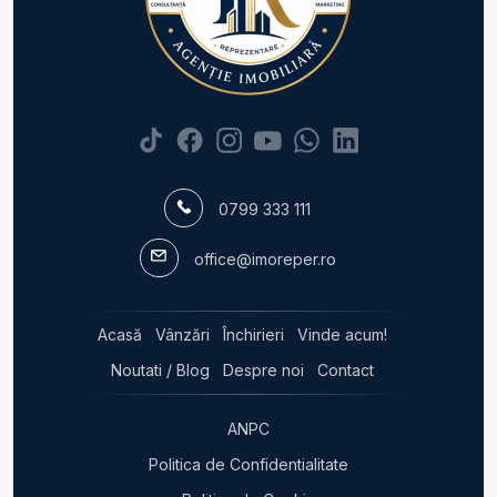
Apartamente de vanzare 3 camere
Apartamente de vanzare 4 camere
Apartamente de vanzare 5 camere
Apartamente de vanzare
Apartamente de vanzare in Bucuresti
Apartamente de vanzare in Bucuresti Fundeni
Apartamente de vanzare in Bucuresti Pantelimon
Apartamente de vanzare in Bucuresti Pipera
0799 333 111
Apartamente de vanzare in Bucuresti Giurgiului
Apartamente de vanzare in Bucuresti Dorobanti
office@imoreper.ro
Apartamente de vanzare in Voluntari
Apartamente de vanzare in Voluntari Sud-Vest
Apartamente de vanzare in Bucuresti P-ta Victoriei
Acasă
Vânzări
Închirieri
Vinde acum!
Apartamente de vanzare in Bucuresti 1 Mai
Noutati / Blog
Despre noi
Contact
Case de vanzare
Case de vanzare in Bucuresti
ANPC
Case de vanzare in Vladiceasca
Politica de Confidentialitate
Case de vanzare in Voluntari
Case de vanzare in Voluntari