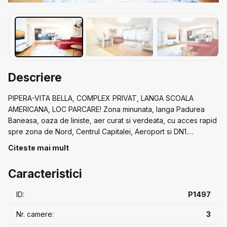
Descriere
PIPERA-VITA BELLA, COMPLEX PRIVAT, LANGA SCOALA
AMERICANA, LOC PARCARE! Zona minunata, langa Padurea
Baneasa, oaza de liniste, aer curat si verdeata, cu acces rapid
spre zona de Nord, Centrul Capitalei, Aeroport si DN1.
Apartament confortabil, intr-un Complex rezidential 2009, cu
Citeste mai mult
toate facilitatile: Carrefour, Studio Yoga, Cabinet Veterinar,
paza, loc de joaca pentru copii si acces la mijloace de
Caracteristici
transport. Interior cu finisaje moderne, nemobilat, bucatarie
deschisa cu livingul, 2 dormitoare: 1 dormitor matrimonial cu
ID:
P1497
baie proprie si dressing, baie de serviciu cu dus, balcon închis
10,34 mp, perfect pentru recreere. Loc de parcare subteran
Nr. camere:
3
contra-cost, separat de prețul apartamentului. Telefon: