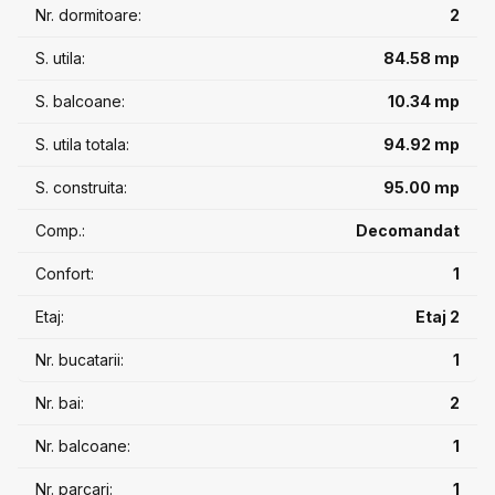
0756.880.880
Nr. dormitoare:
2
S. utila:
84.58 mp
S. balcoane:
10.34 mp
S. utila totala:
94.92 mp
S. construita:
95.00 mp
Comp.:
Decomandat
Confort:
1
Etaj:
Etaj 2
Nr. bucatarii:
1
Nr. bai:
2
Nr. balcoane:
1
Nr. parcari:
1