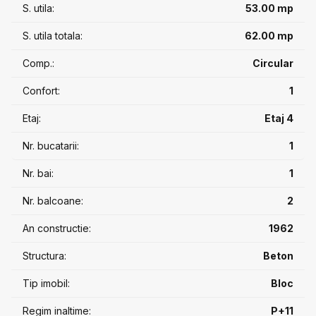
S. utila:
53.00 mp
• Etaj 4 din 11
Imobilul este construit în 1962, este reabilitat termic si dispune
S. utila totala:
62.00 mp
de 2 lifturi. A fost expertizat tehnic din punct de vedere
seismic și este încadrat în clasa U3 (cea mai bună încadrare,
Comp.:
Circular
apartamentul este eligibil pentru creditare).
Apartamentul este liber și disponibil imediat, se vinde
Confort:
1
neamenajat – ideal pentru cei care doresc să îl renoveze și să
îl personalizeze după propriul gust.
Etaj:
Etaj 4
Preț: 155.000 euro
Nr. bucatarii:
1
Comision 0% pentru cumpărător
Pentru mai multe detalii sau programarea unei vizionări, nu
Nr. bai:
1
ezitați să ne contactați.
Nr. balcoane:
2
An constructie:
1962
Structura:
Beton
Tip imobil:
Bloc
Regim inaltime:
P+11