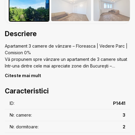
Descriere
Apartament 3 camere de vânzare – Floreasca | Vedere Parc |
Comision 0%
Vă propunem spre vânzare un apartament de 3 camere situat
într-una dintre cele mai apreciate zone din București –
Floreasca, lângă Parcul Floreasca.
Citeste mai mult
Localizare excelentă, cu vedere directă către parc și laterală,
oferind lumină naturală și un cadru verde, liniștit.
Caracteristici
Detalii apartament:
• Compartimentare circulară
ID:
P1441
• Confort 1
• 1 baie cu geam exterior
Nr. camere:
3
• 2 balcoane închise
• Suprafață utilă: 53 mp
Nr. dormitoare:
2
• Suprafață totală: 62 mp