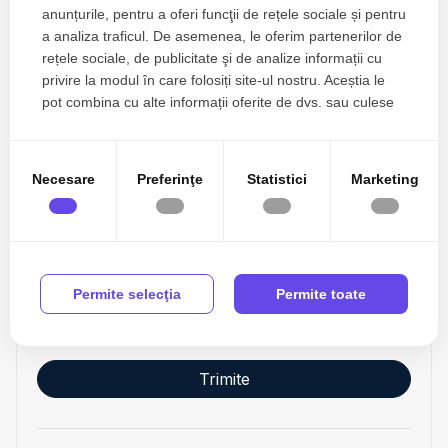
anunțurile, pentru a oferi funcţii de rețele sociale și pentru
a analiza traficul. De asemenea, le oferim partenerilor de
Esti interesat de aceasta proprietate ?
rețele sociale, de publicitate şi de analize informații cu
privire la modul în care folosiți site-ul nostru. Aceștia le
pot combina cu alte informații oferite de dvs. sau culese
în urma folosirii serviciilor lor.
Necesare
Preferinţe
Statistici
Marketing
Permite selecţia
Permite toate
Sunt de acord cu prelucrarea datelor conform
politicii
de confidentialitate