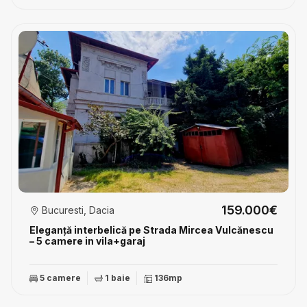
159.000€
Bucuresti, Dacia
Eleganță interbelică pe Strada Mircea Vulcănescu
– 5 camere in vila+garaj
5 camere
1 baie
136mp