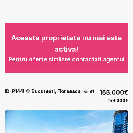
Aceasta proprietate nu mai este
activa!
Pentru oferte similare contactati agentul
ID: P1441
Bucuresti, Floreasca
81
155.000€
159.000€