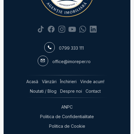
Apartamente de vanzare 4 camere
Apartamente de vanzare 5 camere
Apartamente de vanzare
Apartamente de vanzare in Bucuresti
Apartamente de vanzare in Bucuresti Fundeni
Apartamente de vanzare in Bucuresti Pantelimon
Apartamente de vanzare in Bucuresti Pipera
0799 333 111
Apartamente de vanzare in Bucuresti Giurgiului
Apartamente de vanzare in Bucuresti Dorobanti
office@imoreper.ro
Apartamente de vanzare in Voluntari
Apartamente de vanzare in Voluntari Sud-Vest
Apartamente de vanzare in Bucuresti P-ta Victoriei
Acasă
Vânzări
Închirieri
Vinde acum!
Apartamente de vanzare in Bucuresti 1 Mai
Noutati / Blog
Despre noi
Contact
Case de vanzare
Case de vanzare in Bucuresti
ANPC
Case de vanzare in Vladiceasca
Politica de Confidentialitate
Case de vanzare in Voluntari
Case de vanzare in Voluntari
Politica de Cookie
Case de vanzare in Bucuresti Dacia